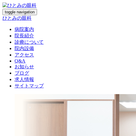
toggle navigation
ひとみの眼科
病院案内
院長紹介
診療について
院内設備
アクセス
Q&A
お知らせ
ブログ
求人情報
サイトマップ