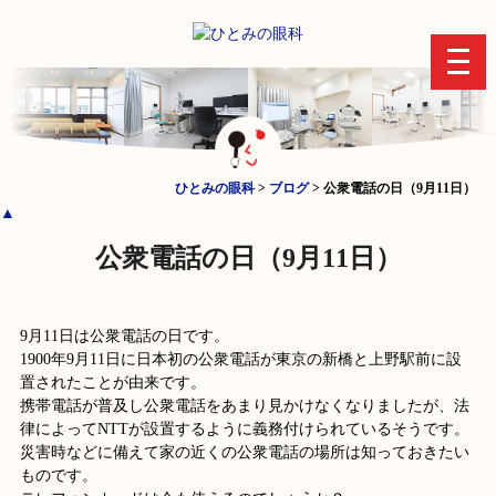
toggl
navig
ひとみの眼科
>
ブログ
>
公衆電話の日（9月11日）
▲
公衆電話の日（9月11日）
9月11日は公衆電話の日です。
1900年9月11日に日本初の公衆電話が東京の新橋と上野駅前に設
置されたことが由来です。
携帯電話が普及し公衆電話をあまり見かけなくなりましたが、法
律によってNTTが設置するように義務付けられているそうです。
災害時などに備えて家の近くの公衆電話の場所は知っておきたい
ものです。