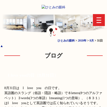
toggl
navig
ひとみの眼科
>
2018年
>
8月
>
31日
▲
ブログ
I love youの日（8月31日）
8月31日は I love you の日です。
英語圏のスラング（俗語・隠語・略語）で８letters(8つのアルファ
ベット）３words(3つの単語）1meaning(1つの意味）、（８３１）
はI love youとして英語圏では広く知られていいるそうです。