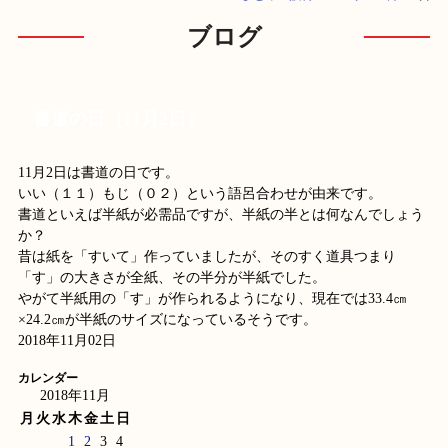
ブログ
書道の日（11月2日）
11月2日は書道の日です。
いい（１１）もじ（０２）という語呂合わせが由来です。
書道といえば半紙が必需品ですが、半紙の半とは何なんでしょう
か？
昔は紙を「すいて」作っていましたが、そのすく道具つまり
「す」の大きさが全紙、その半分が半紙でした。
やがて半紙用の「す」が作られるようになり、現在では33.4㎝
×24.2㎝が半紙のサイズになっているそうです。
2018年11月02日
カレンダー
2018年11月
月
火
水
木
金
土
日
1
2
3
4