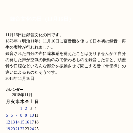
録音文化の日（11月16日）
11月16日は録音文化の日です。
1878年（明治11年）11月16日に蓄音機を使って日本初の録音・再
生の実験が行われました。
録音された自分の声に違和感を覚えたことはありませんか？自分
の発した声が空気の振動のみで伝わるものを録音した音と、頭蓋
骨や口腔などいろんな部分を振動させて聞こえる音（骨伝導）の
違いによるものだそうです。
2018年11月16日
カレンダー
2018年11月
月
火
水
木
金
土
日
1
2
3
4
5
6
7
8
9
10
11
12
13
14
15
16
17
18
19
20
21
22
23
24
25